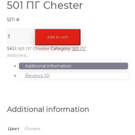
501 ПГ Chester
5211
Р
501
Add to cart
ПГ
Chester
SKU:
501 ПГ Chester
Category:
501 ПГ
quantity
Загрузка...
Additional information
Reviews (0)
Additional information
Цвет
Chester