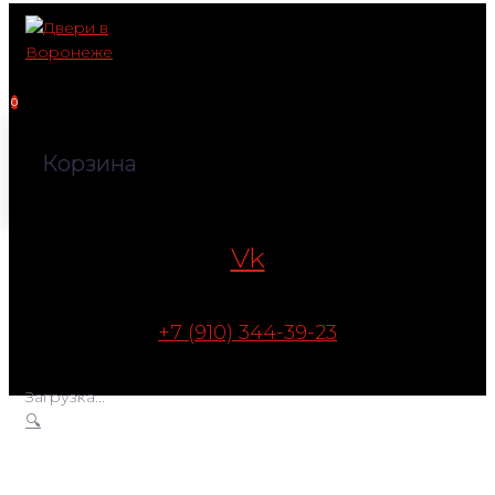
Перейти
к
контенту
0
Корзина
Vk
+7 (910) 344-39-23
Загрузка...
🔍