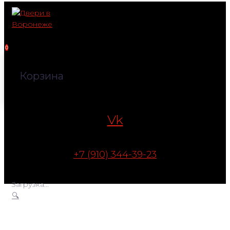
Перейти
к
контенту
0
Корзина
Vk
+7 (910) 344-39-23
Загрузка...
🔍