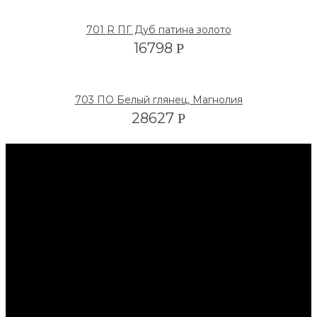
701 R ПГ Дуб патина золото
16798
Р
703 ПО Белый глянец, Магнолия
28627
Р