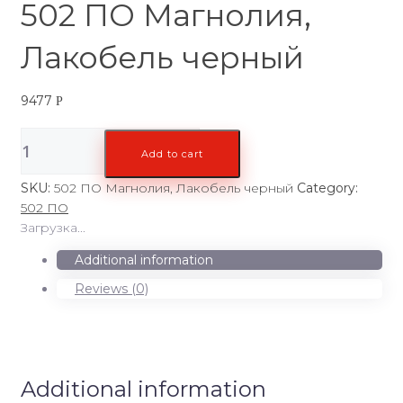
502 ПО Магнолия,
Лакобель черный
9477
Р
502
Add to cart
ПО
Магнолия,
SKU:
502 ПО Магнолия, Лакобель черный
Category:
Лакобель
502 ПО
черный
Загрузка...
quantity
Additional information
Reviews (0)
Additional information