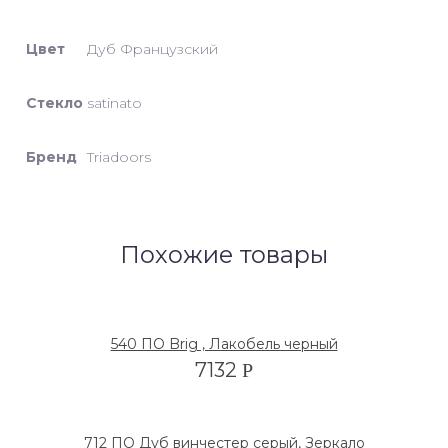
Цвет
Дуб Французский
Стекло
satinato
Бренд
Triadoors
Похожие товары
540 ПО Brig , Лакобель черный
7132
Р
712 ПО Дуб винчестер серый, Зеркало