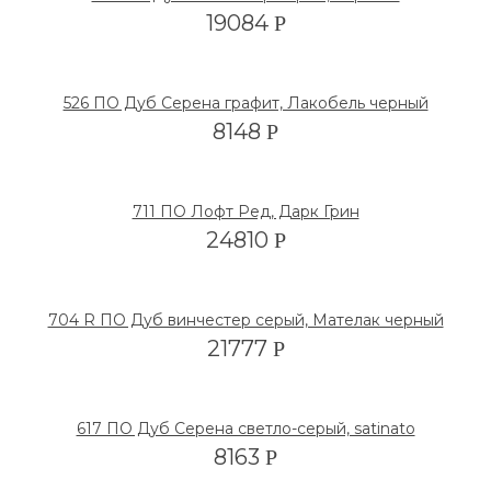
19084
Р
526 ПО Дуб Серена графит, Лакобель черный
8148
Р
711 ПО Лофт Ред, Дарк Грин
24810
Р
704 R ПО Дуб винчестер серый, Мателак черный
21777
Р
617 ПО Дуб Серена светло-серый, satinato
8163
Р