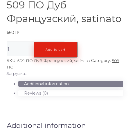
509 ПО Дуб
Французский, satinato
6601
Р
509
Add to cart
ПО
Дуб
SKU:
509 ПО Дуб Французский, satinato
Category:
509
Французский,
ПО
satinato
Загрузка...
quantity
Additional information
Reviews (0)
Additional information