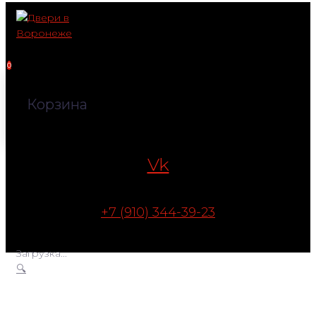
Перейти
к
контенту
0
Корзина
Vk
+7 (910) 344-39-23
Загрузка...
🔍