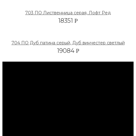
703 ПО Лиственница серая, Лофт Ред
18351
Р
704 ПО Дуб патина серый, Дуб винчестер светлый
19084
Р