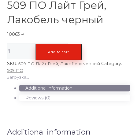
509 ПО Лайт Грей,
Лакобель черный
10063
Р
509
Add to cart
ПО
Лайт
SKU:
509 ПО Лайт Грей, Лакобель черный
Category:
Грей,
509 ПО
Лакобель
Загрузка...
черный
quantity
Additional information
Reviews (0)
Additional information