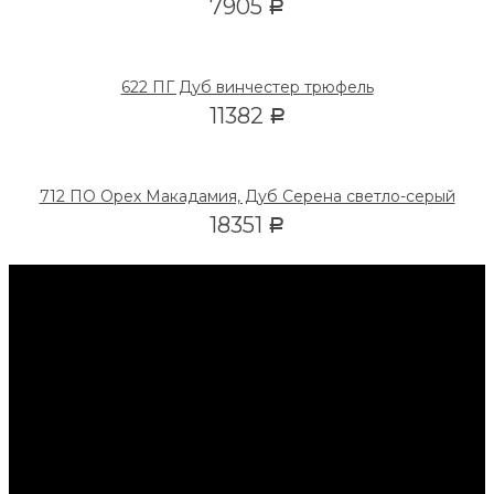
7905
Р
622 ПГ Дуб винчестер трюфель
11382
Р
712 ПО Орех Макадамия, Дуб Серена светло-серый
18351
Р