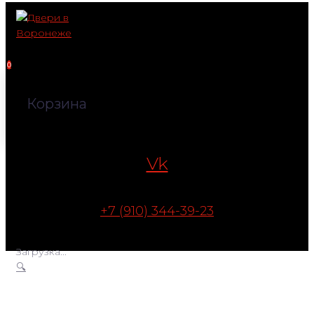
Перейти
к
контенту
0
Корзина
Vk
+7 (910) 344-39-23
Загрузка...
🔍