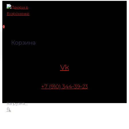
Перейти
к
контенту
0
Корзина
Vk
+7 (910) 344-39-23
Загрузка...
🔍