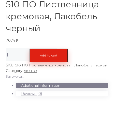
510 ПО Лиственница
кремовая, Лакобель
черный
7074
Р
510
Add to cart
ПО
Лиственница
SKU:
510 ПО Лиственница кремовая, Лакобель черный
кремовая,
Category:
510 ПО
Лакобель
Загрузка...
черный
quantity
Additional information
Reviews (0)