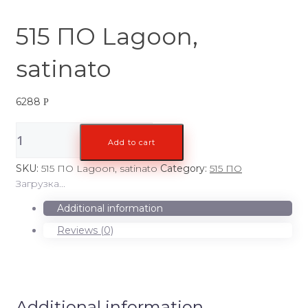
515 ПО Lagoon,
satinato
6288
Р
515
Add to cart
ПО
Lagoon,
SKU:
515 ПО Lagoon, satinato
Category:
515 ПО
satinato
Загрузка...
quantity
Additional information
Reviews (0)
Additional information