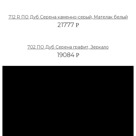
712 R ПО Дуб Серена каменно-серый, Мателак белый
21777
Р
702 ПО Дуб Серена графит, Зеркало
19084
Р