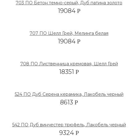
703 ПО Бетон темно-серый, Дуб патина золото
19084
Р
707 ПО Шелл Грей, Мелинга белая
19084
Р
708 ПО Лиственница кремовая, Шелл Грей
18351
Р
524 ПО Дуб Серена керамика, Лакобель черный
8613
Р
542 ПО Дуб винчестер трюфель, Лакобель черный
9324
Р