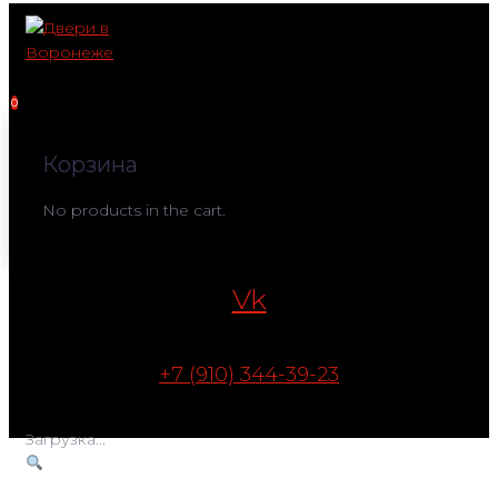
Перейти
к
контенту
0
Корзина
No products in the cart.
Vk
+7 (910) 344-39-23
Загрузка...