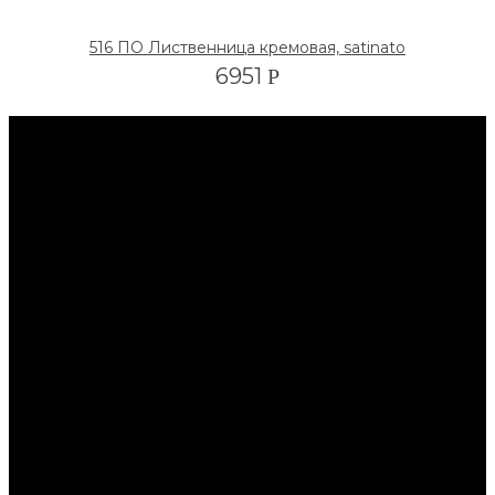
516 ПО Лиственница кремовая, satinato
6951
Р