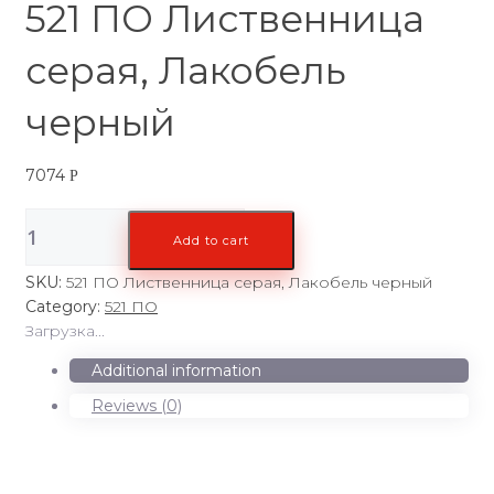
521 ПО Лиственница
серая, Лакобель
черный
7074
Р
521
Add to cart
ПО
Лиственница
SKU:
521 ПО Лиственница серая, Лакобель черный
серая,
Category:
521 ПО
Лакобель
Загрузка...
черный
quantity
Additional information
Reviews (0)