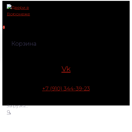
Перейти
к
контенту
0
Корзина
Vk
+7 (910) 344-39-23
Загрузка...
🔍