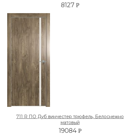
8127
Р
711 R ПО Дуб винчестер трюфель, Белоснежно
матовый
19084
Р