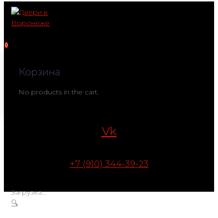
Перейти
к
контенту
0
Корзина
No products in the cart.
Vk
+7 (910) 344-39-23
Загрузка...
🔍