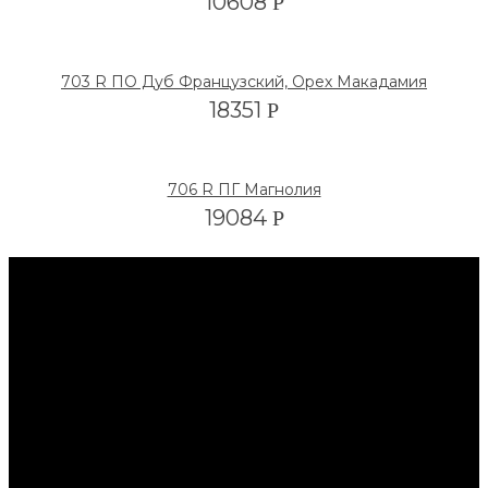
10608
Р
703 R ПО Дуб Французский, Орех Макадамия
18351
Р
706 R ПГ Магнолия
19084
Р