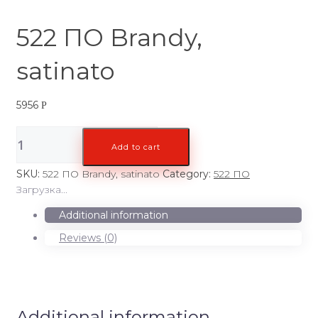
522 ПО Brandy,
satinato
5956
Р
522
Add to cart
ПО
Brandy,
SKU:
522 ПО Brandy, satinato
Category:
522 ПО
satinato
Загрузка...
quantity
Additional information
Reviews (0)
Additional information