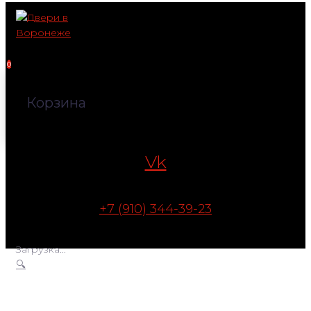
Перейти
к
контенту
0
Корзина
Vk
+7 (910) 344-39-23
Загрузка...
🔍