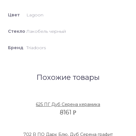
Цвет
Lagoon
Стекло
Лакобель черный
Бренд
Triadoors
Похожие товары
625 ПГ Дуб Серена керамика
8161
Р
702 R ПО Дарк Блю, Дуб Серена графит