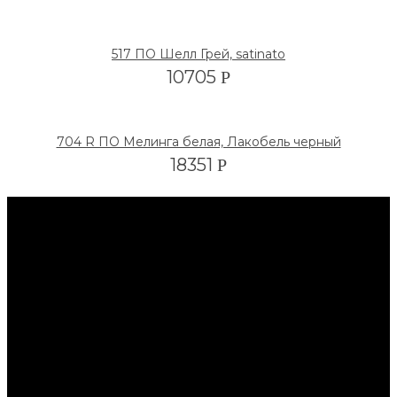
517 ПО Шелл Грей, satinato
10705
Р
704 R ПО Мелинга белая, Лакобель черный
18351
Р