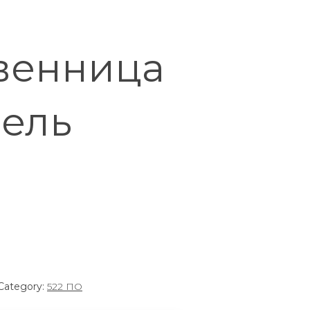
венница
бель
Category:
522 ПО