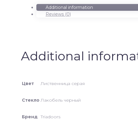
черный
Additional information
quantity
Reviews (0)
Additional informa
Цвет
Лиственница серая
Стекло
Лакобель черный
Бренд
Triadoors