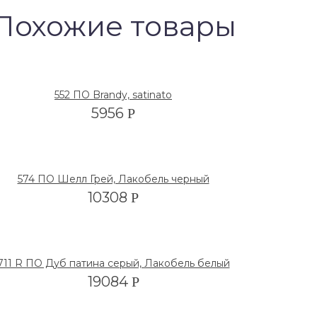
Похожие товары
552 ПО Brandy, satinato
5956
Р
574 ПО Шелл Грей, Лакобель черный
10308
Р
711 R ПО Дуб патина серый, Лакобель белый
19084
Р