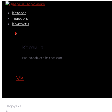
Перейти
к
Каталог
контенту
Triadoors
Контакты
0
Корзина
No products in the cart.
Vk
Загрузка...
🔍