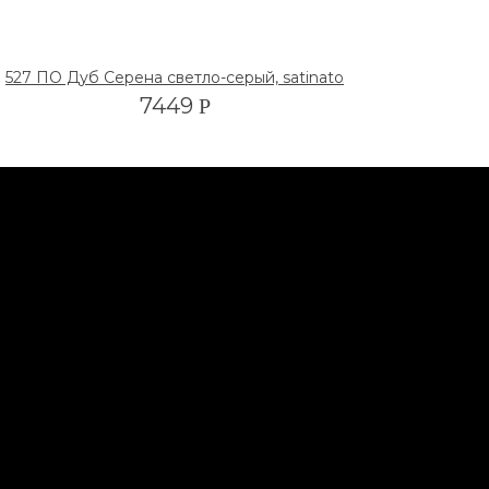
527 ПО Дуб Серена светло-серый, satinato
7449
Р