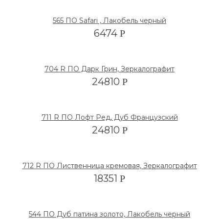
565 ПО Safari , Лакобель черный
6474
Р
704 R ПО Дарк Грин, Зеркалографит
24810
Р
711 R ПО Лофт Ред, Дуб Французский
24810
Р
712 R ПО Лиственница кремовая, Зеркалографит
18351
Р
544 ПО Дуб патина золото, Лакобель черный