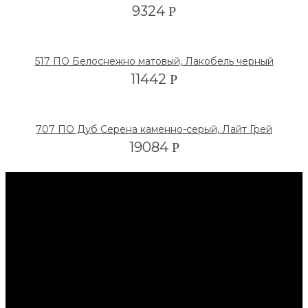
9324
Р
517 ПО Белоснежно матовый, Лакобель черный
11442
Р
707 ПО Дуб Серена каменно-серый, Лайт Грей
19084
Р