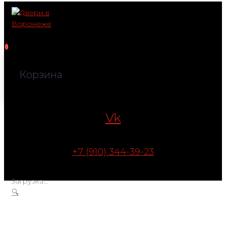
Перейти
к
контенту
0
Корзина
Vk
+7 (910) 344-39-23
Загрузка...
🔍