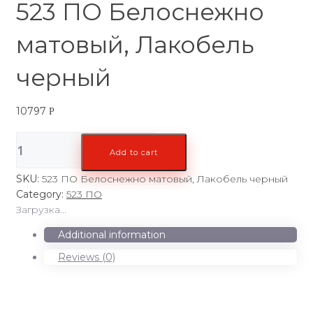
523 ПО Белоснежно
матовый, Лакобель
черный
10797
Р
523
Add to cart
ПО
Белоснежно
SKU:
523 ПО Белоснежно матовый, Лакобель черный
матовый,
Category:
523 ПО
Лакобель
Загрузка...
черный
quantity
Additional information
Reviews (0)