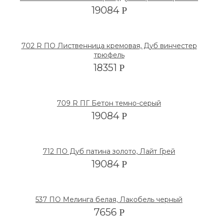
19084
Р
702 R ПО Лиственница кремовая, Дуб винчестер
трюфель
18351
Р
709 R ПГ Бетон темно-серый
19084
Р
712 ПО Дуб патина золото, Лайт Грей
19084
Р
537 ПО Мелинга белая, Лакобель черный
7656
Р