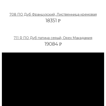
708 ПО Дуб Французский, Лиственница кремовая
18351
Р
711 R ПО Дуб патина серый, Орех Макадамия
19084
Р