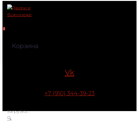
Перейти
к
контенту
0
Корзина
Vk
+7 (910) 344-39-23
Загрузка...
🔍