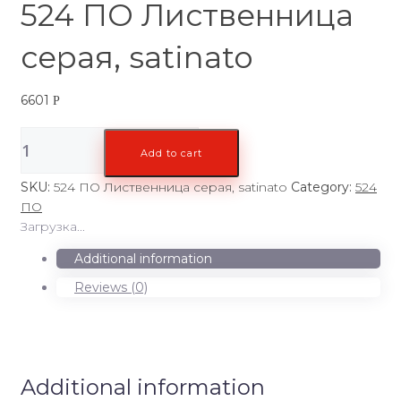
524 ПО Лиственница
серая, satinato
6601
Р
524
Add to cart
ПО
Лиственница
SKU:
524 ПО Лиственница серая, satinato
Category:
524
серая,
ПО
satinato
Загрузка...
quantity
Additional information
Reviews (0)
Additional information