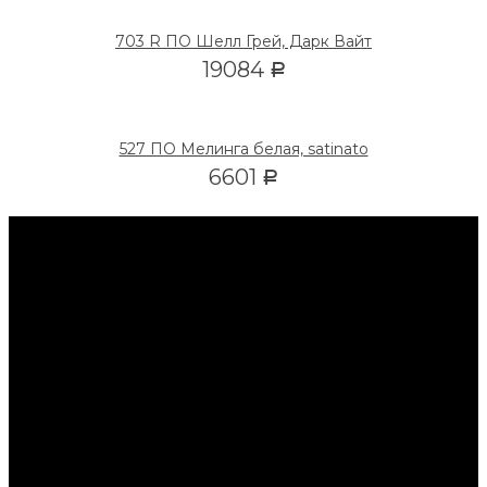
703 R ПО Шелл Грей, Дарк Вайт
19084
Р
527 ПО Мелинга белая, satinato
6601
Р