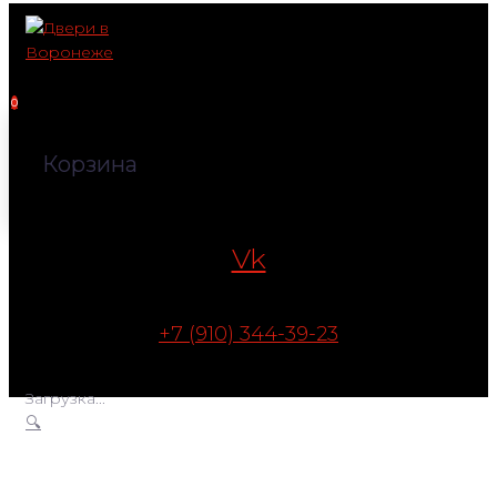
Перейти
к
контенту
0
Корзина
Vk
+7 (910) 344-39-23
Загрузка...
🔍