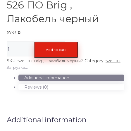
526 ПО Brig ,
Лакобель черный
6733
Р
526
Add to cart
ПО
Brig
SKU:
526 ПО Brig , Лакобель черный
Category:
526 ПО
,
Загрузка...
Лакобель
черный
Additional information
quantity
Reviews (0)
Additional information