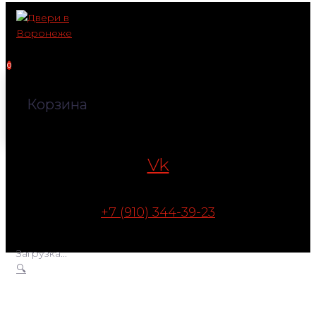
Перейти
к
контенту
0
Корзина
Vk
+7 (910) 344-39-23
Загрузка...
🔍