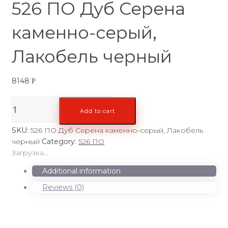
526 ПО Дуб Серена
каменно-серый,
Лакобель черный
8148
Р
526
Add to cart
ПО
Дуб
SKU:
526 ПО Дуб Серена каменно-серый, Лакобель
Серена
черный
Category:
526 ПО
каменно-
Загрузка...
серый,
Лакобель
Additional information
черный
Reviews (0)
quantity