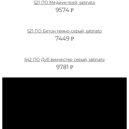
521 ПО Медиум грей, satinato
9574
Р
521 ПО Бетон темно-серый, satinato
7449
Р
642 ПО Дуб винчестер серый, satinato
9781
Р