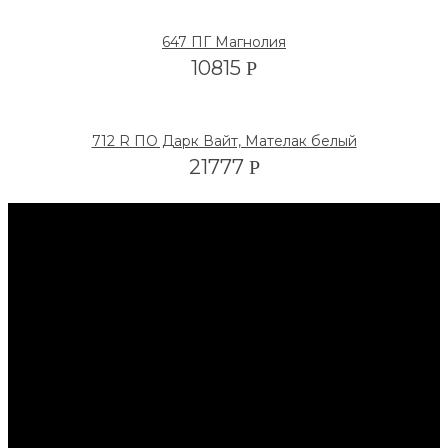
647 ПГ Магнолия
10815
Р
712 R ПО Дарк Вайт, Мателак белый
21777
Р