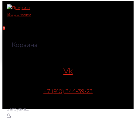
Перейти
к
контенту
0
Корзина
Vk
+7 (910) 344-39-23
Загрузка...
🔍