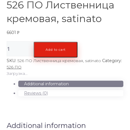
526 ПО Лиственница
кремовая, satinato
6601
Р
526
Add to cart
ПО
Лиственница
SKU:
526 ПО Лиственница кремовая, satinato
Category:
кремовая,
526 ПО
satinato
Загрузка...
quantity
Additional information
Reviews (0)
Additional information