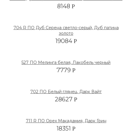
8148
Р
704 R ПО Дуб Серена светло-серый, Дуб патина
золото
19084
Р
527 ПО Мелинга белая, Лакобель черный
7779
Р
702 ПО Белый глянец, Дарк Вайт
28627
Р
711 R ПО Орех Макадамия, Дарк Грин
18351
Р