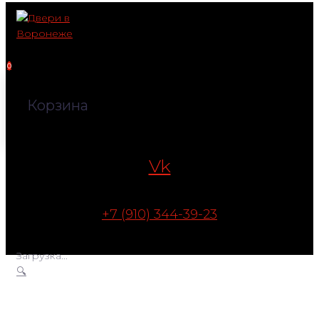
Перейти
к
контенту
0
Корзина
Vk
+7 (910) 344-39-23
Загрузка...
🔍