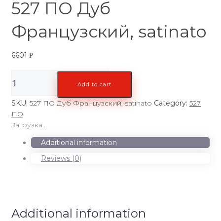
527 ПО Дуб
Французский, satinato
6601
Р
527
Add to cart
ПО
Дуб
SKU:
527 ПО Дуб Французский, satinato
Category:
527
Французский,
ПО
satinato
Загрузка...
quantity
Additional information
Reviews (0)
Additional information