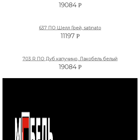
19084
Р
637 ПО Шелл Грей, satinato
11197
Р
703 R ПО Дуб капучино, Лакобель белый
19084
Р