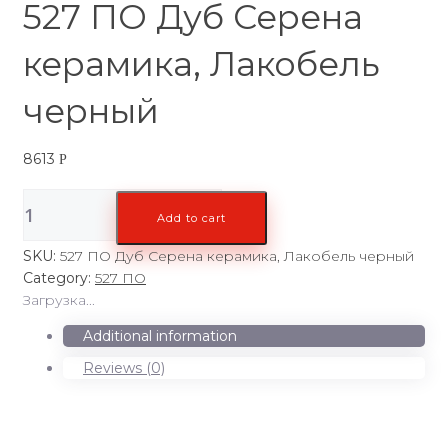
527 ПО Дуб Серена
керамика, Лакобель
черный
8613
Р
527
Add to cart
ПО
Дуб
SKU:
527 ПО Дуб Серена керамика, Лакобель черный
Серена
Category:
527 ПО
керамика,
Загрузка...
Лакобель
черный
Additional information
quantity
Reviews (0)