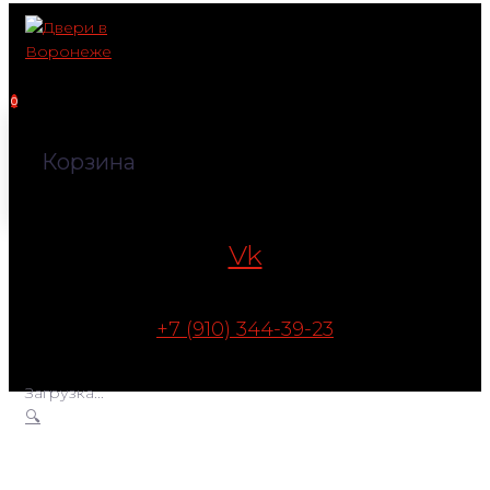
Перейти
к
контенту
0
Корзина
Vk
+7 (910) 344-39-23
Загрузка...
🔍