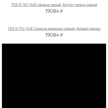
703 R ПО Дуб патина серый, Бетон темно-серый
19084
Р
703 R ПО Дуб Серена каменно-серый, Белый глянец
19084
Р