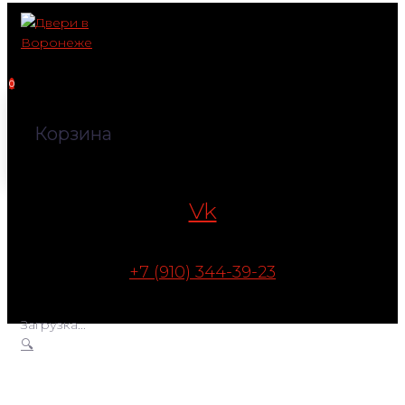
Перейти
к
контенту
0
Корзина
Vk
+7 (910) 344-39-23
Загрузка...
🔍