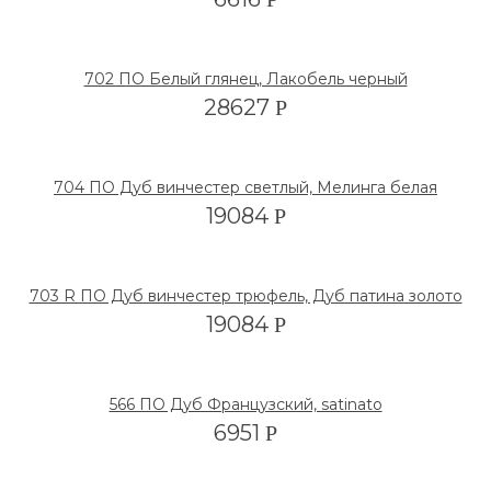
702 ПО Белый глянец, Лакобель черный
28627
Р
704 ПО Дуб винчестер светлый, Мелинга белая
19084
Р
703 R ПО Дуб винчестер трюфель, Дуб патина золото
19084
Р
566 ПО Дуб Французский, satinato
6951
Р