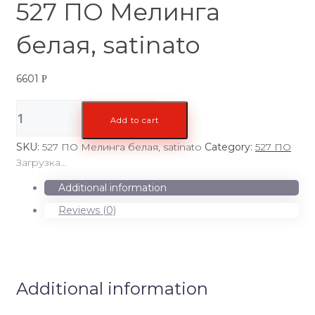
527 ПО Мелинга
белая, satinato
6601
Р
527
Add to cart
ПО
Мелинга
SKU:
527 ПО Мелинга белая, satinato
Category:
527 ПО
белая,
Загрузка...
satinato
quantity
Additional information
Reviews (0)
Additional information