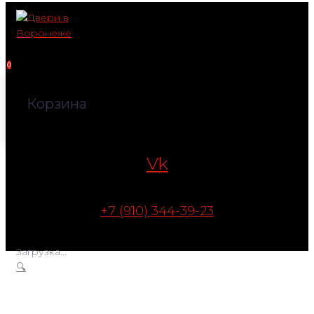
Перейти
к
контенту
0
Корзина
Vk
+7 (910) 344-39-23
Загрузка...
🔍