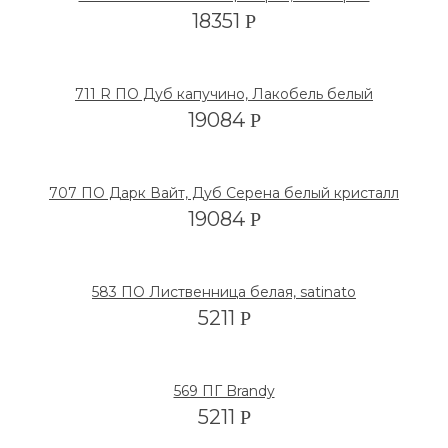
18351
Р
711 R ПО Дуб капучино, Лакобель белый
19084
Р
707 ПО Дарк Вайт, Дуб Серена белый кристалл
19084
Р
583 ПО Лиственница белая, satinato
5211
Р
569 ПГ Brandy
5211
Р