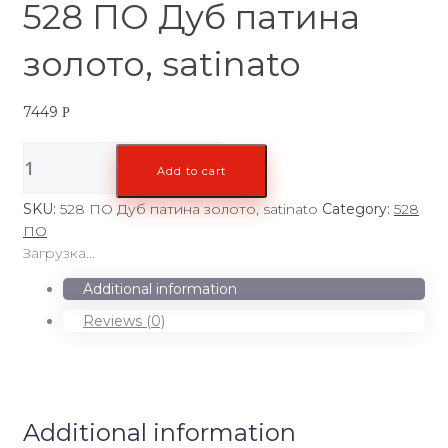
528 ПО Дуб патина
золото, satinato
7449
Р
528
Add to cart
ПО
Дуб
SKU:
528 ПО Дуб патина золото, satinato
Category:
528
патина
ПО
золото,
Загрузка...
satinato
quantity
Additional information
Reviews (0)
Additional information