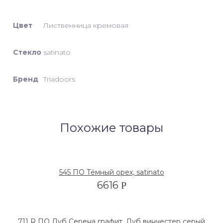
Цвет
Лиственница кремовая
Стекло
satinato
Бренд
Triadoors
Похожие товары
545 ПО Тёмный орех, satinato
6616
Р
711 R ПО Дуб Серена графит, Дуб винчестер серый