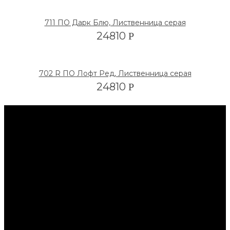
711 ПО Дарк Блю, Лиственница серая
24810
Р
702 R ПО Лофт Ред, Лиственница серая
24810
Р