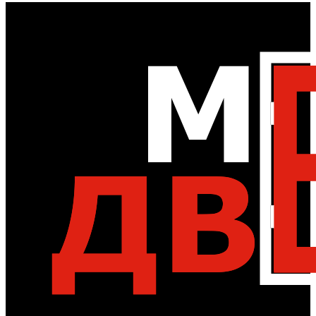
Перейти
к
контенту