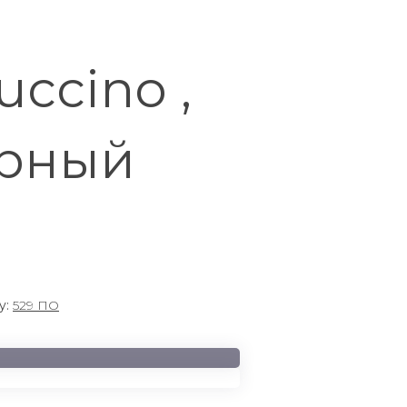
ccino ,
ерный
y:
529 ПО