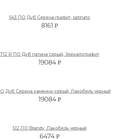
543 ПО Дуб Серена графит, satinato
8161
Р
712 R ПО Дуб патина серый, Зеркалографит
19084
Р
ПО Дуб Серена каменно-серый, Лакобель черный
19084
Р
512 ПО Brandy, Лакобель черный
6474
Р