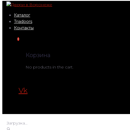
Перейти
к
Каталог
контенту
Triadoors
Контакты
0
Корзина
No products in the cart.
Vk
Загрузка...
🔍