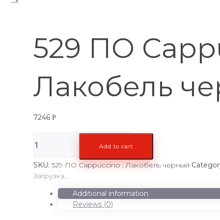
529 ПО Cappu
Лакобель ч
7246
Р
529
Add to cart
ПО
Cappuccino
SKU:
529 ПО Cappuccino , Лакобель черный
Categor
,
Загрузка...
Лакобель
черный
Additional information
quantity
Reviews (0)