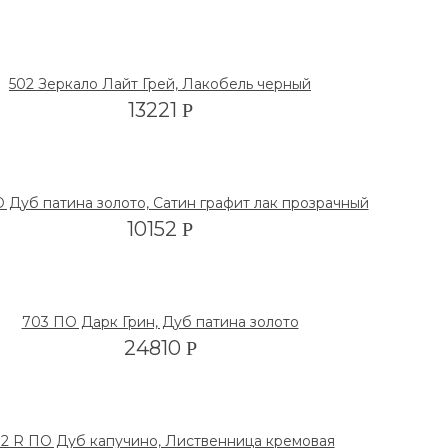
502 Зеркало Лайт Грей, Лакобель черный
13221
Р
 Дуб патина золото, Сатин графит лак прозрачный
10152
Р
703 ПО Дарк Грин, Дуб патина золото
24810
Р
12 R ПО Дуб капучино, Лиственница кремовая