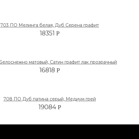
703 ПО Мелинга белая, Дуб Серена графит
18351
Р
Белоснежно матовый, Сатин графит лак прозрачный
16818
Р
708 ПО Дуб патина серый, Медиум грей
19084
Р