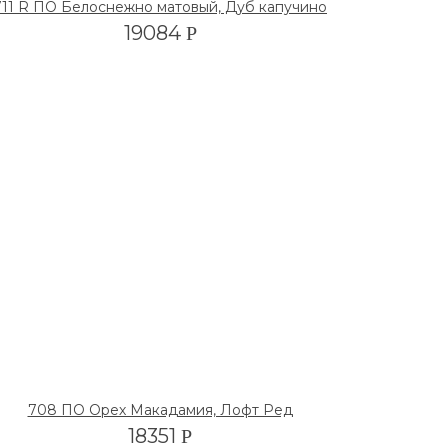
711 R ПО Белоснежно матовый, Дуб капучино
19084
Р
708 ПО Орех Макадамия, Лофт Ред
18351
Р