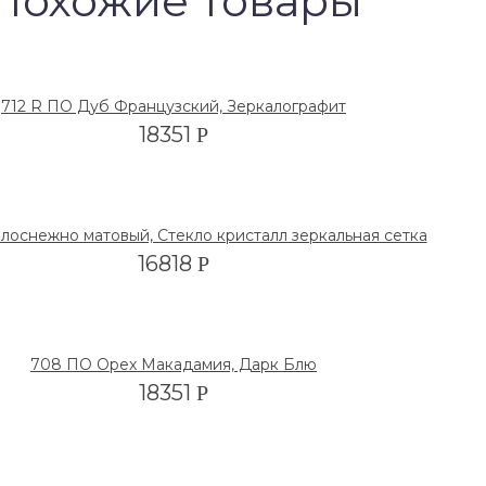
Похожие товары
712 R ПО Дуб Французский, Зеркалографит
18351
Р
лоснежно матовый, Стекло кристалл зеркальная сетка
16818
Р
708 ПО Орех Макадамия, Дарк Блю
18351
Р