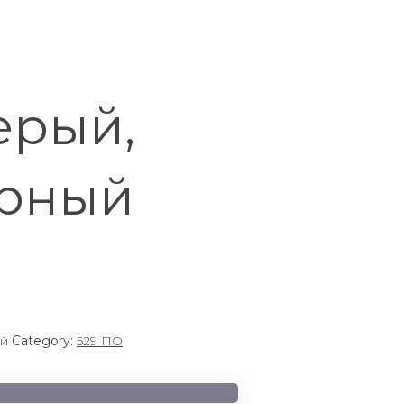
ерый,
ерный
ый
Category:
529 ПО