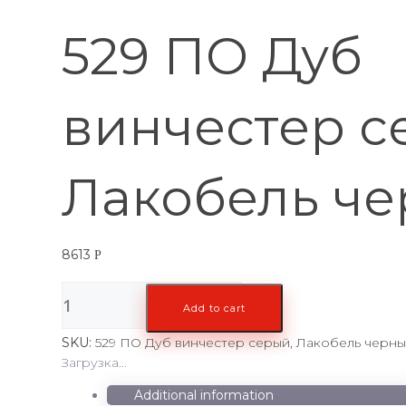
529 ПО Дуб
винчестер с
Лакобель ч
8613
Р
529
Add to cart
ПО
Дуб
SKU:
529 ПО Дуб винчестер серый, Лакобель черн
винчестер
Загрузка...
серый,
Лакобель
Additional information