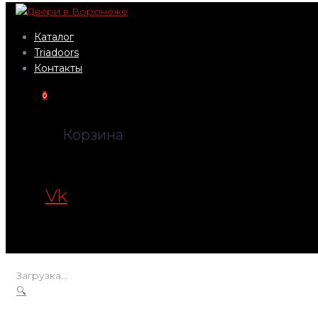
Перейти
к
Каталог
контенту
Triadoors
Контакты
0
Корзина
Vk
Загрузка...
🔍