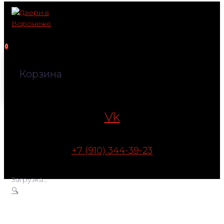
Перейти
к
контенту
0
Корзина
Vk
+7 (910) 344-39-23
Загрузка...
🔍