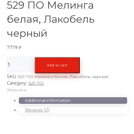
529 ПО Мелинга
белая, Лакобель
черный
7779
Р
529
Add to cart
ПО
Мелинга
SKU:
529 ПО Мелинга белая, Лакобель черный
белая,
Category:
529 ПО
Лакобель
Загрузка...
черный
quantity
Additional information
Reviews (0)