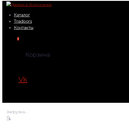
Перейти
к
Каталог
контенту
Triadoors
Контакты
0
Корзина
Vk
Загрузка...
🔍