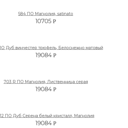
584 ПО Магнолия, satinato
10705
Р
ПО Дуб винчестер трюфель, Белоснежно матовый
19084
Р
703 R ПО Магнолия, Лиственница серая
19084
Р
12 ПО Дуб Серена белый кристалл, Магнолия
19084
Р