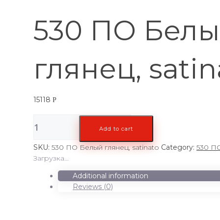
530 ПО Бел
глянец, satin
15118
Р
530
Add to cart
ПО
Белый
SKU:
530 ПО Белый глянец, satinato
Category:
530 П
глянец,
Загрузка...
satinato
quantity
Additional information
Reviews (0)