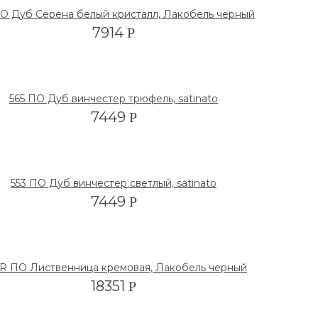
ПО Дуб Серена белый кристалл, Лакобель черный
7914
Р
565 ПО Дуб винчестер трюфель, satinato
7449
Р
553 ПО Дуб винчестер светлый, satinato
7449
Р
 R ПО Лиственница кремовая, Лакобель черный
18351
Р