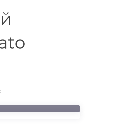
ый
ato
О