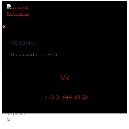
Перейти
к
контенту
0
Корзина
No products in the cart.
Vk
+7 (910) 344-39-23
Загрузка...
🔍