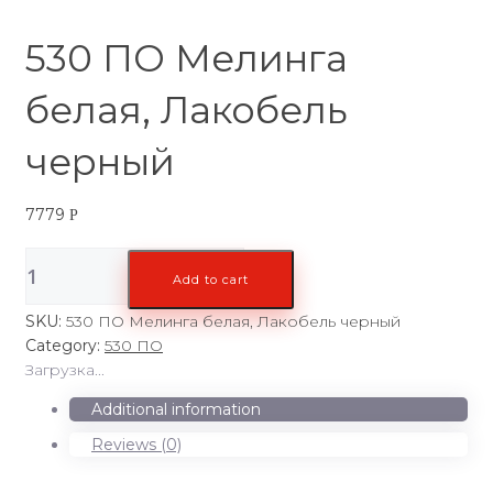
530 ПО Мелинга
белая, Лакобель
черный
7779
Р
530
Add to cart
ПО
Мелинга
SKU:
530 ПО Мелинга белая, Лакобель черный
белая,
Category:
530 ПО
Лакобель
Загрузка...
черный
quantity
Additional information
Reviews (0)