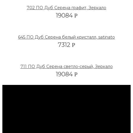
702 ПО Дуб Серена графит, Зеркало
19084
Р
645 ПО Дуб Серена белый кристалл, satinato
7312
Р
711 ПО Дуб Серена светло-серый, Зеркало
19084
Р