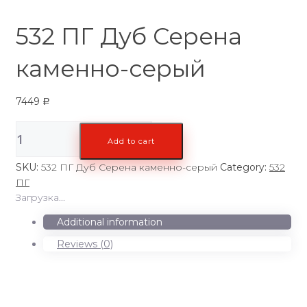
532 ПГ Дуб Серена
каменно-серый
7449
Р
532
Add to cart
ПГ
Дуб
SKU:
532 ПГ Дуб Серена каменно-серый
Category:
532
Серена
ПГ
каменно-
Загрузка...
серый
quantity
Additional information
Reviews (0)