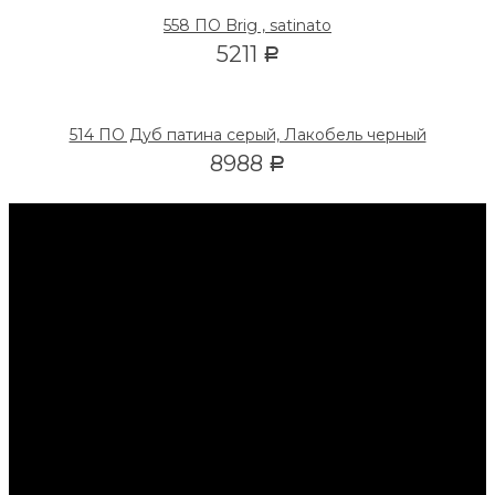
558 ПО Brig , satinato
5211
Р
514 ПО Дуб патина серый, Лакобель черный
8988
Р