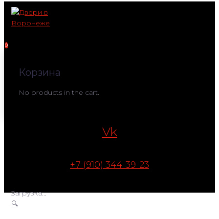
Перейти
к
контенту
0
Корзина
No products in the cart.
Vk
+7 (910) 344-39-23
Загрузка...
🔍