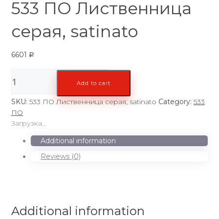
533 ПО Лиственница
серая, satinato
6601
Р
533
Add to cart
ПО
Лиственница
SKU:
533 ПО Лиственница серая, satinato
Category:
533
серая,
ПО
satinato
Загрузка...
quantity
Additional information
Reviews (0)
Additional information