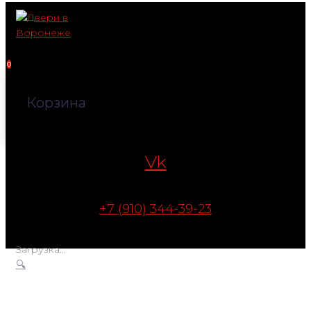
Перейти
к
контенту
0
Корзина
Vk
+7 (910) 344-39-23
Загрузка...
🔍