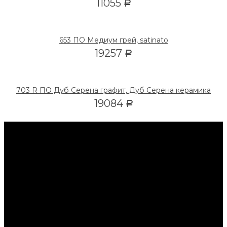
11055
Р
653 ПО Медиум грей, satinato
19257
Р
703 R ПО Дуб Серена графит, Дуб Серена керамика
19084
Р