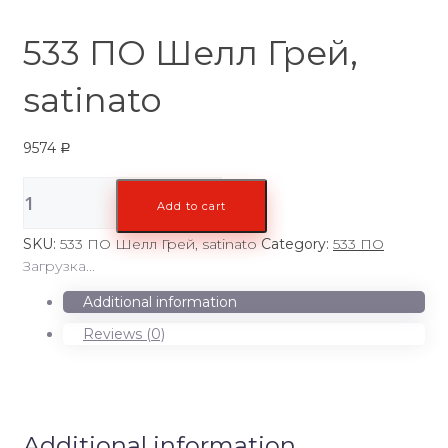
533 ПО Шелл Грей,
satinato
9574
Р
533
Add to cart
ПО
Шелл
SKU:
533 ПО Шелл Грей, satinato
Category:
533 ПО
Грей,
Загрузка...
satinato
quantity
Additional information
Reviews (0)
Additional information