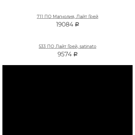
711 ПО Магнолия, Лайт Грей
19084
Р
533 ПО Лайт Грей, satinato
9574
Р