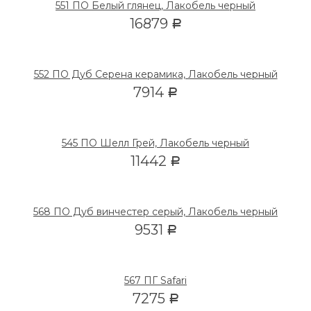
551 ПО Белый глянец, Лакобель черный
16879
Р
552 ПО Дуб Серена керамика, Лакобель черный
7914
Р
545 ПО Шелл Грей, Лакобель черный
11442
Р
568 ПО Дуб винчестер серый, Лакобель черный
9531
Р
567 ПГ Safari
7275
Р