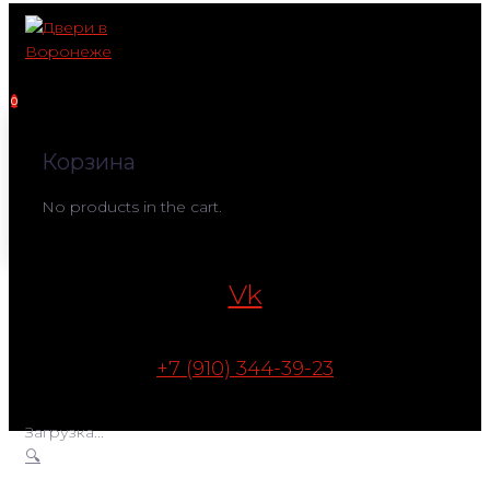
Перейти
к
контенту
0
Корзина
No products in the cart.
Vk
+7 (910) 344-39-23
Загрузка...
🔍