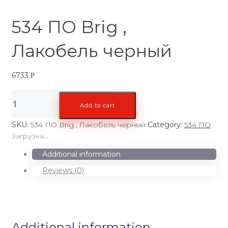
534 ПО Brig ,
Лакобель черный
6733
Р
534
Add to cart
ПО
Brig
SKU:
534 ПО Brig , Лакобель черный
Category:
534 ПО
,
Загрузка...
Лакобель
черный
Additional information
quantity
Reviews (0)
Additional information