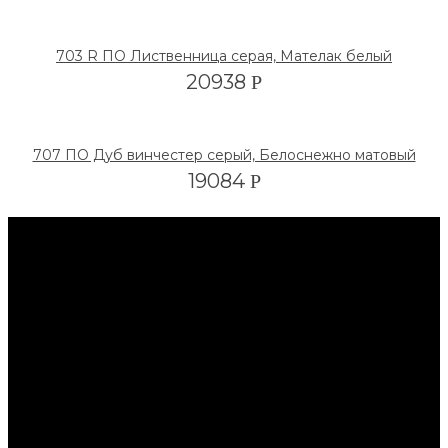
703 R ПО Лиственница серая, Мателак белый
20938
Р
707 ПО Дуб винчестер серый, Белоснежно матовый
19084
Р