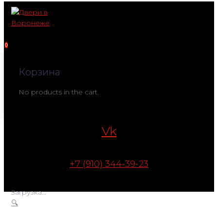
Перейти
к
контенту
0
Корзина
No products in the cart.
Vk
+7 (910) 344-39-23
Загрузка...
🔍