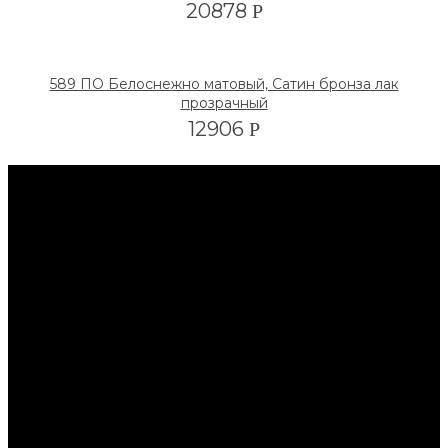
20878
Р
589 ПО Белоснежно матовый, Сатин бронза лак
прозрачный
12906
Р