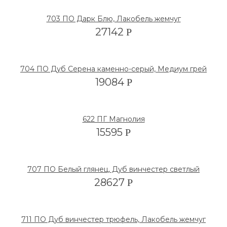
703 ПО Дарк Блю, Лакобель жемчуг
27142
Р
704 ПО Дуб Серена каменно-серый, Медиум грей
19084
Р
622 ПГ Магнолия
15595
Р
707 ПО Белый глянец, Дуб винчестер светлый
28627
Р
711 ПО Дуб винчестер трюфель, Лакобель жемчуг