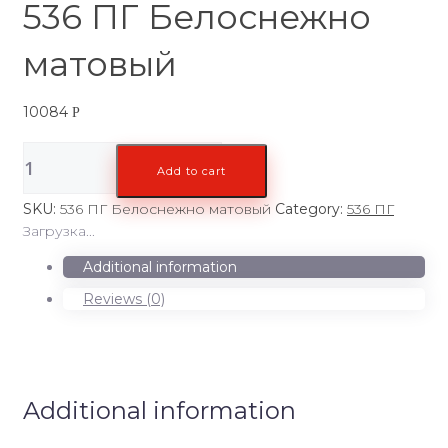
536 ПГ Белоснежно
матовый
10084
Р
536
Add to cart
ПГ
Белоснежно
SKU:
536 ПГ Белоснежно матовый
Category:
536 ПГ
матовый
Загрузка...
quantity
Additional information
Reviews (0)
Additional information