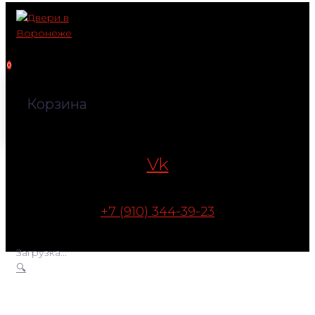
Перейти
к
контенту
0
Корзина
Vk
+7 (910) 344-39-23
Загрузка...
🔍