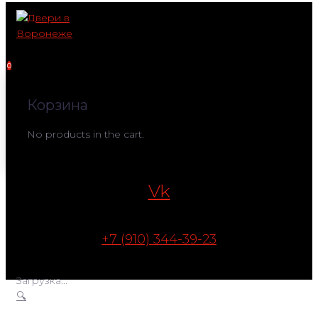
Перейти
к
контенту
0
Корзина
No products in the cart.
Vk
+7 (910) 344-39-23
Загрузка...
🔍