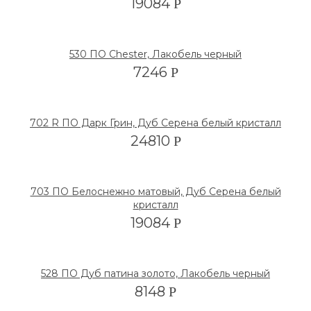
19084
Р
530 ПО Chester, Лакобель черный
7246
Р
702 R ПО Дарк Грин, Дуб Серена белый кристалл
24810
Р
703 ПО Белоснежно матовый, Дуб Серена белый
кристалл
19084
Р
528 ПО Дуб патина золото, Лакобель черный
8148
Р