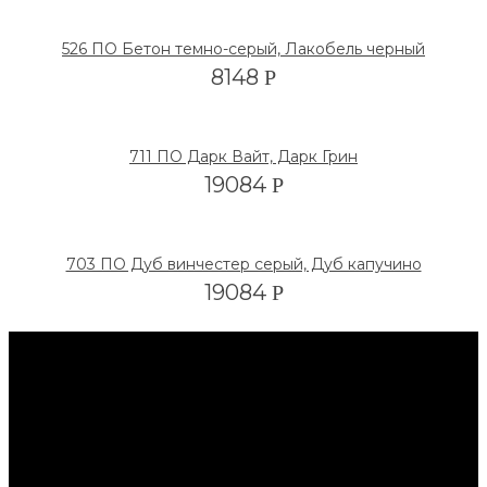
526 ПО Бетон темно-серый, Лакобель черный
8148
Р
711 ПО Дарк Вайт, Дарк Грин
19084
Р
703 ПО Дуб винчестер серый, Дуб капучино
19084
Р