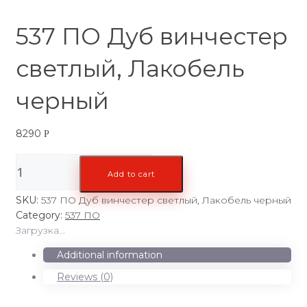
537 ПО Дуб винчестер
светлый, Лакобель
черный
8290
Р
537
Add to cart
ПО
Дуб
SKU:
537 ПО Дуб винчестер светлый, Лакобель черный
винчестер
Category:
537 ПО
светлый,
Загрузка...
Лакобель
черный
Additional information
quantity
Reviews (0)