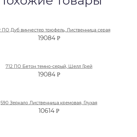
Похожие товары
R ПО Дуб винчестер трюфель, Лиственница серая
19084
Р
712 ПО Бетон темно-серый, Шелл Грей
19084
Р
590 Зеркало Лиственница кремовая, Глухая
10614
Р