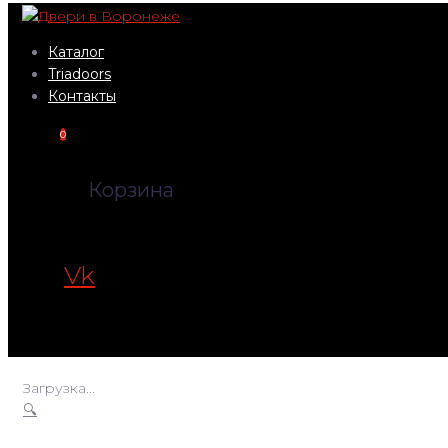
Перейти
к
Каталог
контенту
Triadoors
Контакты
0
Корзина
Vk
Загрузка...
🔍