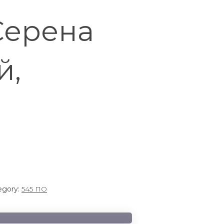
Серена
й,
egory:
545 ПО