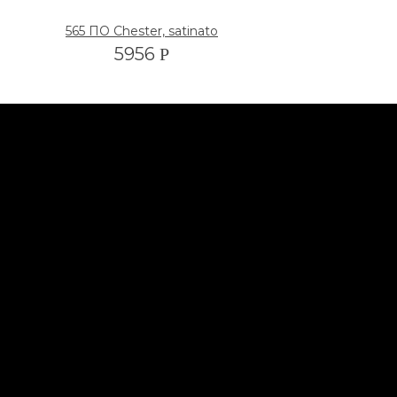
565 ПО Chester, satinato
5956
Р