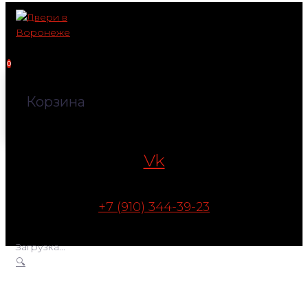
Перейти
к
контенту
0
Корзина
Vk
+7 (910) 344-39-23
Загрузка...
🔍