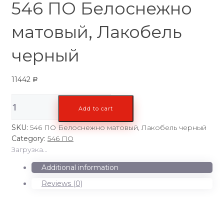
546 ПО Белоснежно
матовый, Лакобель
черный
11442
Р
546
Add to cart
ПО
Белоснежно
SKU:
546 ПО Белоснежно матовый, Лакобель черный
матовый,
Category:
546 ПО
Лакобель
Загрузка...
черный
quantity
Additional information
Reviews (0)