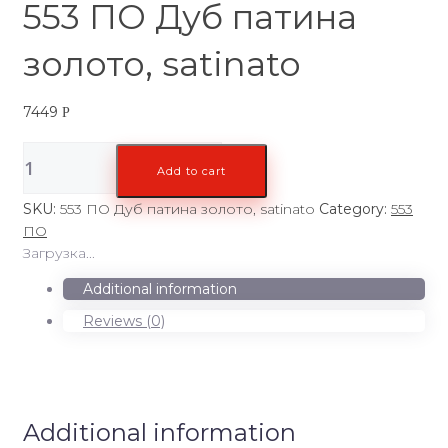
553 ПО Дуб патина
золото, satinato
7449
Р
553
Add to cart
ПО
Дуб
SKU:
553 ПО Дуб патина золото, satinato
Category:
553
патина
ПО
золото,
Загрузка...
satinato
quantity
Additional information
Reviews (0)
Additional information