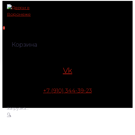
Перейти
к
контенту
0
Корзина
Vk
+7 (910) 344-39-23
Загрузка...
🔍