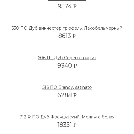
9574
Р
530 ПО Дуб винчестер трюфель, Лакобель черный
8613
Р
606 ПГ Дуб Серена графит
9340
Р
516 ПО Brandy, satinato
6288
Р
712 R ПО Дуб Французский, Мелинга белая
18351
Р