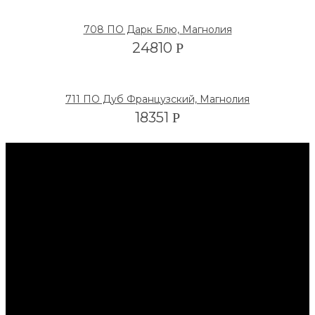
708 ПО Дарк Блю, Магнолия
24810
Р
711 ПО Дуб Французский, Магнолия
18351
Р