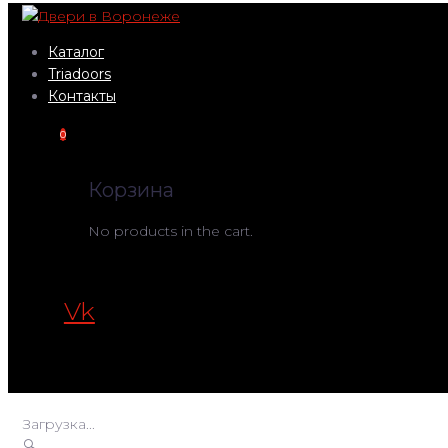
Перейти
к
Каталог
контенту
Triadoors
Контакты
0
Корзина
No products in the cart.
Vk
Загрузка...
🔍