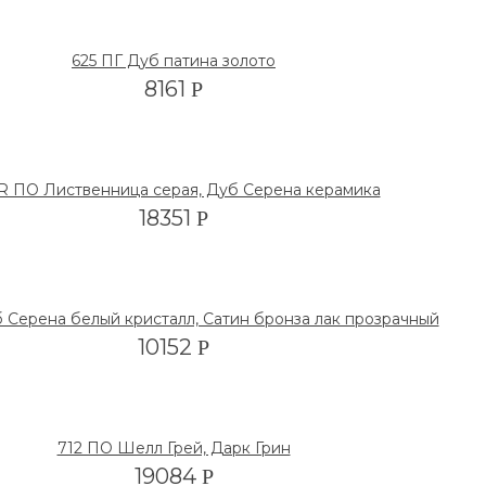
625 ПГ Дуб патина золото
8161
Р
 R ПО Лиственница серая, Дуб Серена керамика
18351
Р
 Серена белый кристалл, Сатин бронза лак прозрачный
10152
Р
712 ПО Шелл Грей, Дарк Грин
19084
Р