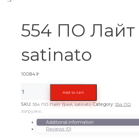
554 ПО Лайт 
satinato
10084
Р
554
Add to cart
ПО
Лайт
SKU:
554 ПО Лайт Грей, satinato
Category:
554 ПО
Грей,
Загрузка...
satinato
quantity
Additional information
Reviews (0)