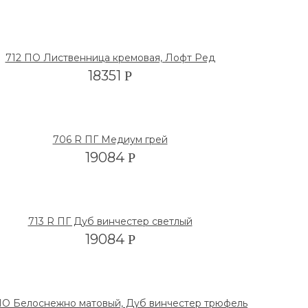
712 ПО Лиственница кремовая, Лофт Ред
18351
Р
706 R ПГ Медиум грей
19084
Р
713 R ПГ Дуб винчестер светлый
19084
Р
ПО Белоснежно матовый, Дуб винчестер трюфель