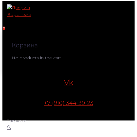
Перейти
к
контенту
0
Корзина
No products in the cart.
Vk
+7 (910) 344-39-23
Загрузка...
🔍