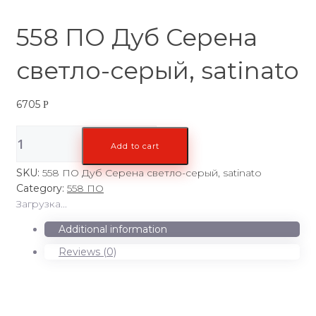
558 ПО Дуб Серена
светло-серый, satinato
6705
Р
558
Add to cart
ПО
Дуб
SKU:
558 ПО Дуб Серена светло-серый, satinato
Серена
Category:
558 ПО
светло-
Загрузка...
серый,
satinato
Additional information
quantity
Reviews (0)