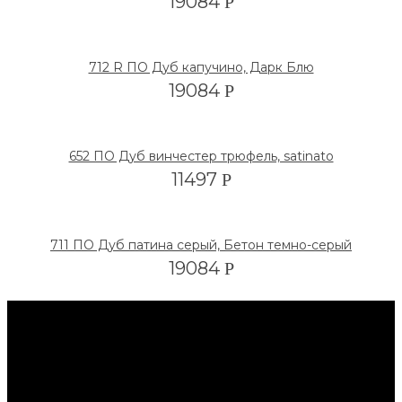
19084
Р
712 R ПО Дуб капучино, Дарк Блю
19084
Р
652 ПО Дуб винчестер трюфель, satinato
11497
Р
711 ПО Дуб патина серый, Бетон темно-серый
19084
Р