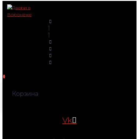
Перейти
к
контенту
0
Корзина
Vk