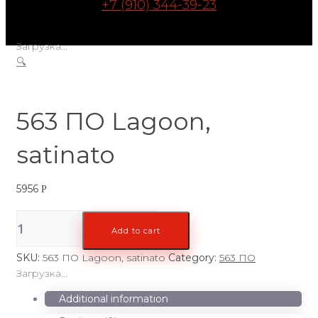
+7 (910) 344-39-23
Загрузка...
🔍
563 ПО Lagoon,
satinato
5956
Р
563
Add to cart
ПО
Lagoon,
SKU:
563 ПО Lagoon, satinato
Category:
563 ПО
satinato
Загрузка...
quantity
Additional information