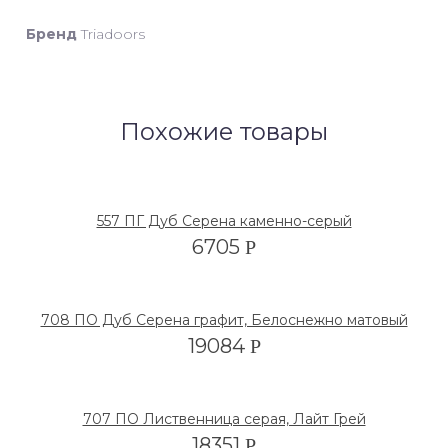
Бренд
Triadoors
Похожие товары
557 ПГ Дуб Серена каменно-серый
6705
Р
708 ПО Дуб Серена графит, Белоснежно матовый
19084
Р
707 ПО Лиственница серая, Лайт Грей
18351
Р