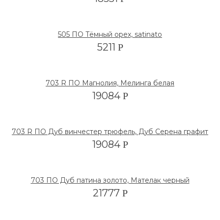
505 ПО Тёмный орех, satinato
5211
Р
703 R ПО Магнолия, Мелинга белая
19084
Р
703 R ПО Дуб винчестер трюфель, Дуб Серена графит
19084
Р
703 ПО Дуб патина золото, Мателак черный
21777
Р