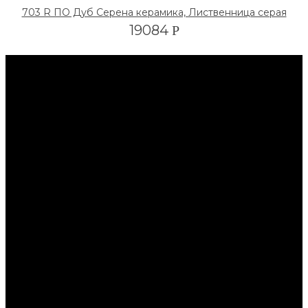
703 R ПО Дуб Серена керамика, Лиственница серая
19084
Р