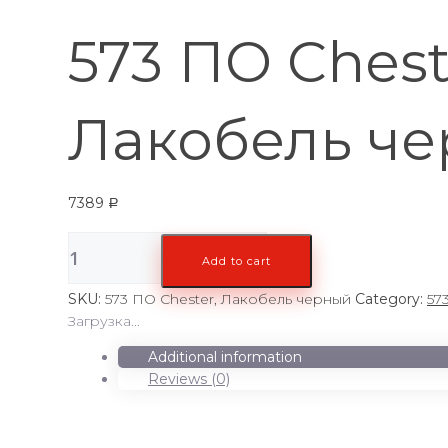
573 ПО Chest
Лакобель ч
7389
Р
573
Add to cart
ПО
Chester,
SKU:
573 ПО Chester, Лакобель черный
Category:
57
Лакобель
Загрузка...
черный
quantity
Additional information
Reviews (0)