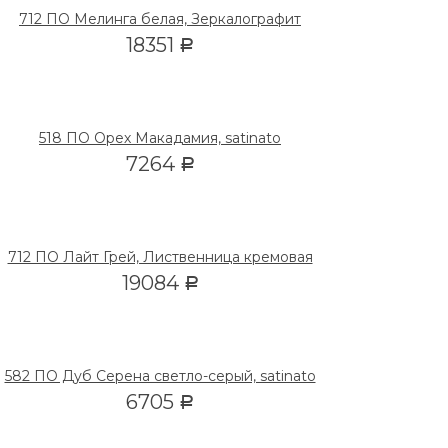
712 ПО Мелинга белая, Зеркалографит
18351
Р
518 ПО Орех Макадамия, satinato
7264
Р
712 ПО Лайт Грей, Лиственница кремовая
19084
Р
582 ПО Дуб Серена светло-серый, satinato
6705
Р