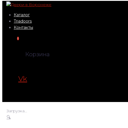
Перейти
к
Каталог
контенту
Triadoors
Контакты
0
Корзина
Vk
Загрузка...
🔍