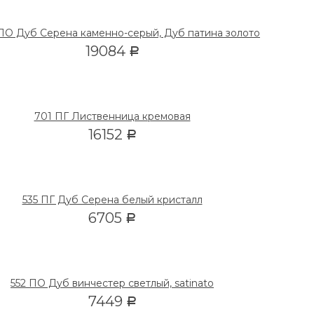
ПО Дуб Серена каменно-серый, Дуб патина золото
19084
Р
701 ПГ Лиственница кремовая
16152
Р
535 ПГ Дуб Серена белый кристалл
6705
Р
552 ПО Дуб винчестер светлый, satinato
7449
Р