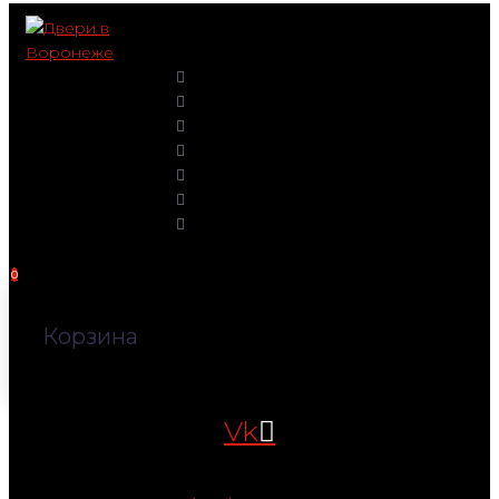
Перейти
к
контенту
0
Корзина
Vk