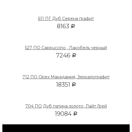
611 ПГ Дуб Серена графит
8163
Р
527 ПО Cappuccino , Лакобель черный
7246
Р
712 ПО Орех Макадамия, Зеркалографит
18351
Р
704 ПО Дуб патина золото, Лайт Грей
19084
Р