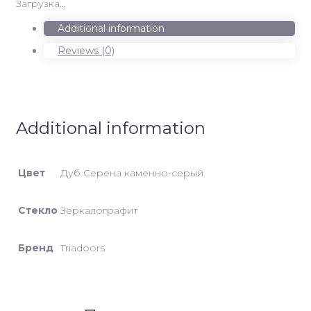
Загрузка...
серый,
Зеркалографит
Additional information
quantity
Reviews (0)
Additional information
Цвет
Дуб Серена каменно-серый
Стекло
Зеркалографит
Бренд
Triadoors