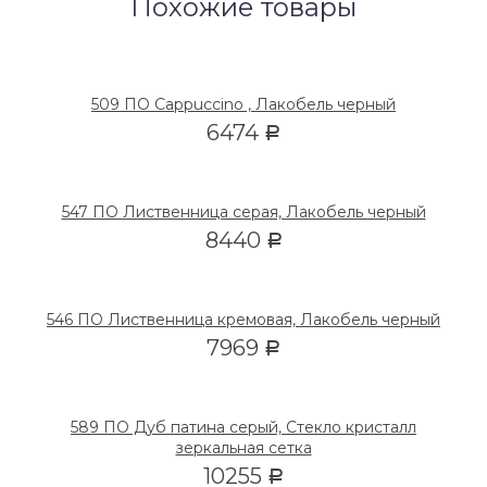
Похожие товары
509 ПО Cappuccino , Лакобель черный
6474
Р
547 ПО Лиственница серая, Лакобель черный
8440
Р
546 ПО Лиственница кремовая, Лакобель черный
7969
Р
589 ПО Дуб патина серый, Стекло кристалл
зеркальная сетка
10255
Р