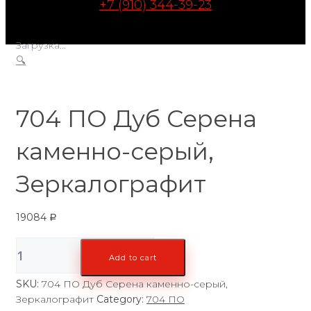
+7 (910) 344-39-23
Загрузка...
🔍
704 ПО Дуб Серена
каменно-серый,
Зеркалографит
19084
Р
704
Add to cart
ПО
Дуб
SKU:
704 ПО Дуб Серена каменно-серый,
Серена
Зеркалографит
Category:
704 ПО
каменно-