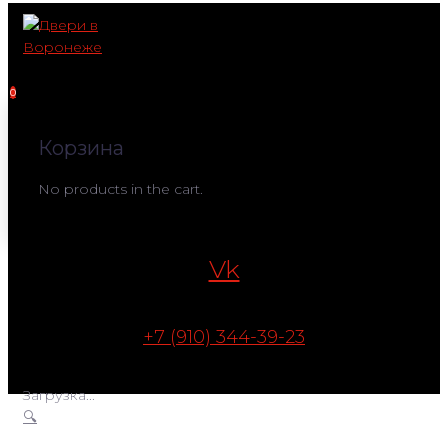
Перейти
к
контенту
0
Корзина
No products in the cart.
Vk
+7 (910) 344-39-23
Загрузка...
🔍