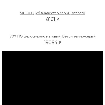
518 ПО Дуб винчестер серый, satinato
8161
Р
707 ПО Белоснежно матовый, Бетон темно-серый
19084
Р