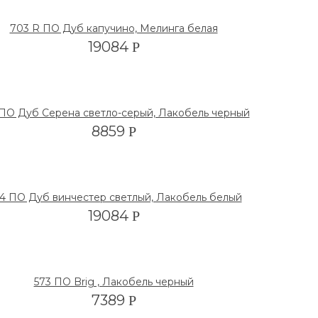
703 R ПО Дуб капучино, Мелинга белая
19084
Р
 ПО Дуб Серена светло-серый, Лакобель черный
8859
Р
4 ПО Дуб винчестер светлый, Лакобель белый
19084
Р
573 ПО Brig , Лакобель черный
7389
Р