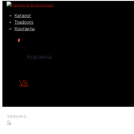
Перейти
к
Каталог
контенту
Triadoors
Контакты
0
Корзина
Vk
Загрузка...
🔍