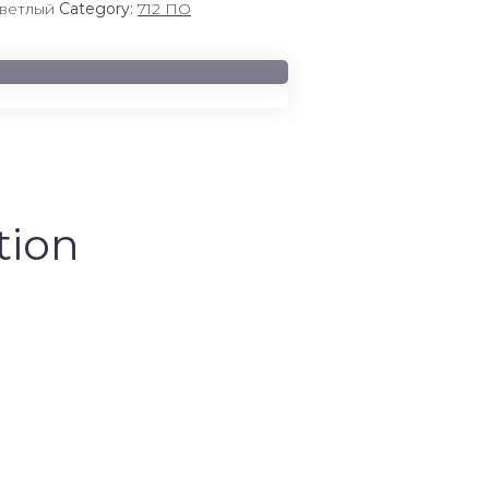
светлый
Category:
712 ПО
tion