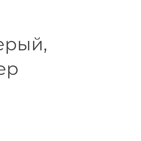
ерый,
ер