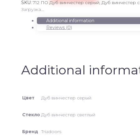
SKU:
712 ПО Дуб винчестер серый, Дуб винчестер 
винчестер
Загрузка...
серый,
Дуб
Additional information
винчестер
Reviews (0)
светлый
quantity
Additional informa
Цвет
Дуб винчестер серый
Стекло
Дуб винчестер светлый
Бренд
Triadoors