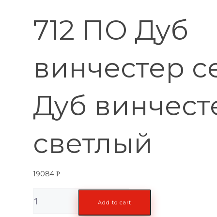
712 ПО Дуб
винчестер с
Дуб винчест
светлый
19084
Р
712
Add to cart
ПО
Дуб