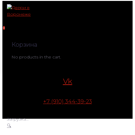
Перейти
к
контенту
0
Корзина
No products in the cart.
Vk
+7 (910) 344-39-23
Загрузка...
🔍