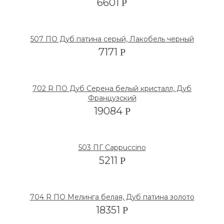
6601
Р
507 ПО Дуб патина серый, Лакобель черный
7171
Р
702 R ПО Дуб Серена белый кристалл, Дуб
Французский
19084
Р
503 ПГ Cappuccino
5211
Р
704 R ПО Мелинга белая, Дуб патина золото
18351
Р