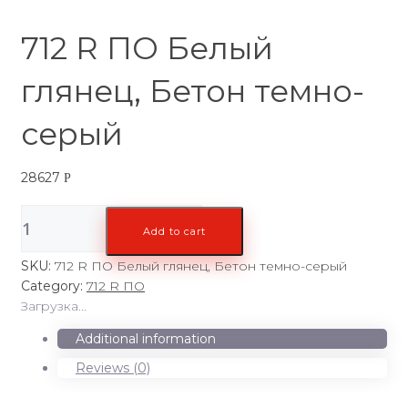
712 R ПО Белый
глянец, Бетон темно-
серый
28627
Р
712
Add to cart
R
ПО
SKU:
712 R ПО Белый глянец, Бетон темно-серый
Белый
Category:
712 R ПО
глянец,
Загрузка...
Бетон
темно-
Additional information
серый
Reviews (0)
quantity