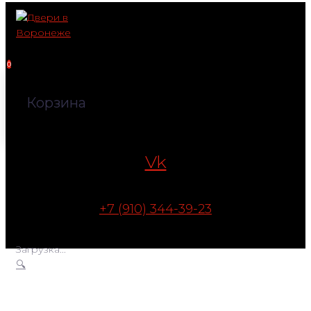
Перейти
к
контенту
0
Корзина
Vk
+7 (910) 344-39-23
Загрузка...
🔍