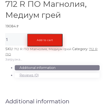
712 R ПО Магнолия,
Медиум грей
19084
Р
712
Add to cart
R
ПО
SKU:
712 R ПО Магнолия, Медиум грей
Category:
712 R
Магнолия,
ПО
Медиум
Загрузка...
грей
quantity
Additional information
Reviews (0)
Additional information