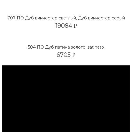
707 ПО Дуб винчестер светлый, Дуб винчестер серый
19084
Р
504 ПО Дуб патина золото, satinato
6705
Р