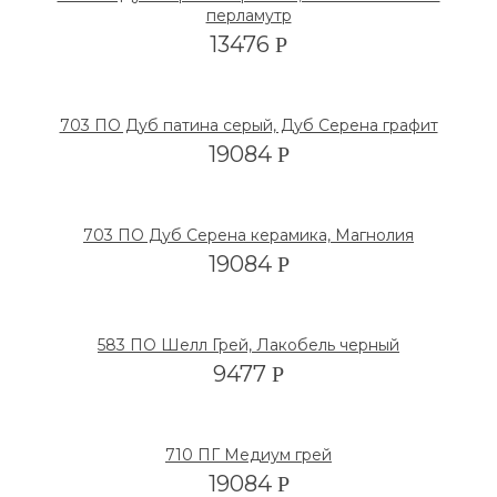
перламутр
13476
Р
703 ПО Дуб патина серый, Дуб Серена графит
19084
Р
703 ПО Дуб Серена керамика, Магнолия
19084
Р
583 ПО Шелл Грей, Лакобель черный
9477
Р
710 ПГ Медиум грей
19084
Р