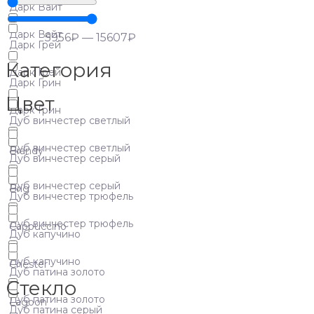
Дарк Вайт
Дарк Вайт
5956
₽
—
15607
₽
Дарк Грей
Категория
Дарк Грей
Дарк Грин
Цвет
Дарк Грин
Дуб винчестер светлый
Дуб винчестер светлый
Brandy
Дуб винчестер серый
Дуб винчестер серый
Brig
Дуб винчестер трюфель
Дуб винчестер трюфель
Cappuccino
Дуб капучино
Дуб капучино
Chester
Дуб патина золото
Стекло
Дуб патина золото
Lagoon
Дуб патина серый