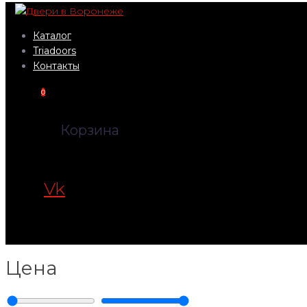
Перейти
к
Каталог
контенту
Triadoors
Контакты
0
Корзина
Vk
Цена