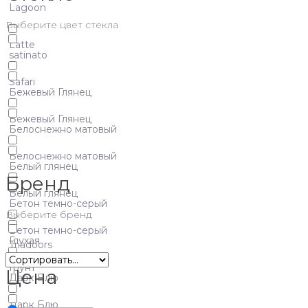
Lagoon
Выберите цвет стекла
Latte
satinato
Safari
Бежевый Глянец
Бежевый Глянец
Белоснежно матовый
Белоснежно матовый
Белый глянец
Бренд
Белый глянец
Бетон темно-серый
Выберите бренд
Бетон темно-серый
Глухая
Triadoors
Грунт
Цена
Дарк Блю
Дарк Блю