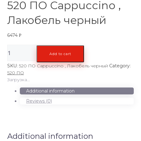
520 ПО Cappuccino ,
Лакобель черный
6474
Р
520
Add to cart
ПО
Cappuccino
SKU:
520 ПО Cappuccino , Лакобель черный
Category:
,
520 ПО
Лакобель
Загрузка...
черный
quantity
Additional information
Reviews (0)
Additional information