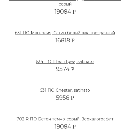
серый
19084
Р
631 ПО Магнолия, Сатин белый лак прозрачный
16818
Р
534 ПО Шелл Грей, satinato
9574
Р
531 ПО Chester, satinato
5956
Р
702 R ПО Бетон темно-серый, Зеркалографит
19084
Р