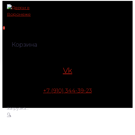
Перейти
к
контенту
0
Корзина
Vk
+7 (910) 344-39-23
Загрузка...
🔍