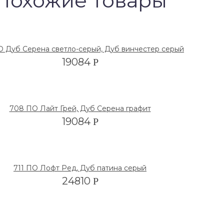
Похожие товары
О Дуб Серена светло-серый, Дуб винчестер серый
19084
Р
708 ПО Лайт Грей, Дуб Серена графит
19084
Р
711 ПО Лофт Ред, Дуб патина серый
24810
Р