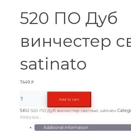
520 ПО Дуб
винчестер с
satinato
7449
Р
520
Add to cart
ПО
Дуб
SKU:
520 ПО Дуб винчестер светлый, satinato
Categ
винчестер
Загрузка...
светлый,
satinato
Additional information