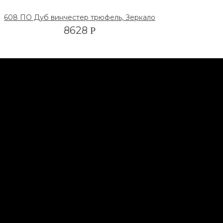
608 ПО Дуб винчестер трюфель, Зеркало
8628
Р