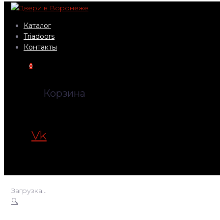
Перейти
к
Каталог
контенту
Triadoors
Контакты
0
Корзина
Vk
Загрузка...
🔍