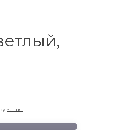
ветлый,
ory:
520 ПО