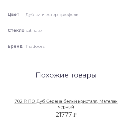
Цвет
Дуб винчестер трюфель
Стекло
satinato
Бренд
Triadoors
Похожие товары
702 R ПО Дуб Серена белый кристалл, Мателак
черный
21777
Р