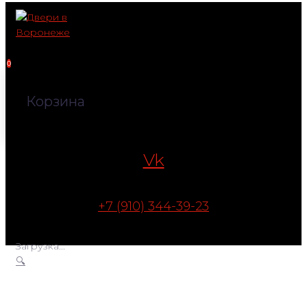
Перейти
к
контенту
0
Корзина
Vk
+7 (910) 344-39-23
Загрузка...
🔍