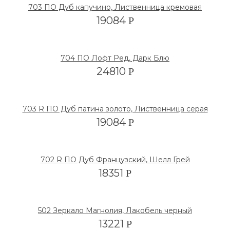
703 ПО Дуб капучино, Лиственница кремовая
19084
Р
704 ПО Лофт Ред, Дарк Блю
24810
Р
703 R ПО Дуб патина золото, Лиственница серая
19084
Р
702 R ПО Дуб Французский, Шелл Грей
18351
Р
502 Зеркало Магнолия, Лакобель черный
13221
Р