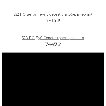
552 ПО Бетон темно-серый, Лакобель черный
7914
Р
528 ПО Дуб Серена графит, satinato
7449
Р