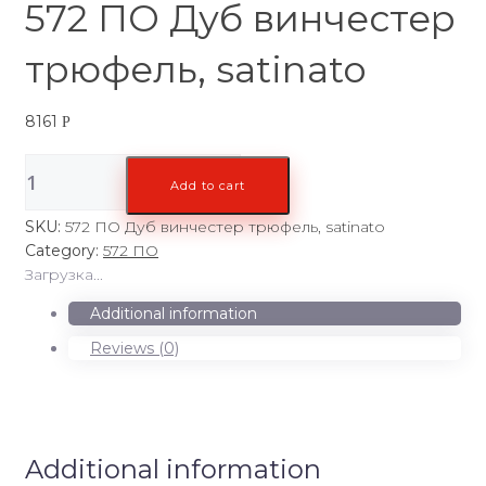
572 ПО Дуб винчестер
трюфель, satinato
8161
Р
572
Add to cart
ПО
Дуб
SKU:
572 ПО Дуб винчестер трюфель, satinato
винчестер
Category:
572 ПО
трюфель,
Загрузка...
satinato
quantity
Additional information
Reviews (0)
Additional information